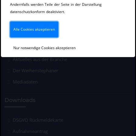
Andernfalls werden Teile der Seite in der Darstellung
Impressum
datenschutzkonform deaktiviert.
Datenschutz
Alle Cookies akzeptieren
Neuigkeiten und Presse
Nur notwendige Cookies akzeptieren
Aktuelles aus der Branche
Der Weihenstephaner
Mediadaten
Downloads
DSGVO Rückmeldekarte
Aufnahmeantrag