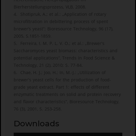
Bierherstellungsprozess, VLB, 2008.
4. Shotipruk, A.; et al.: „Application of rotary
microfiltration in debittering process of spent
brewer’s yeast“; Bioresource Technology, 96 (17),
2005, S.1851-1859.
5. Ferreira, I. M. P. L. V. O.; et al.: „Brewer's
Saccharomyces yeast biomass: characteristics and
potential applications“, Trends in Food Science &
Technology, 21 (2), 2010; S. 77-84.
6. Chae, H. J.; Joo, H.; In, M.-J.: „Utilization of
brewer's yeast cells for the production of food-
grade yeast extract. Part 1: effects of different
enzymatic treatments on solid and protein recovery
and flavor characteristics“, Bioresource Technology,
76 (3), 2001, S. 253-258.
Downloads