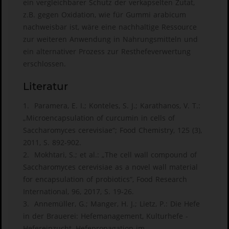
ein vergleichbarer Schutz der verkapselten Zutat,
z.B. gegen Oxidation, wie für Gummi arabicum
nachweisbar ist, wäre eine nachhaltige Ressource
zur weiteren Anwendung in Nahrungsmitteln und
ein alternativer Prozess zur Resthefeverwertung
erschlossen.
Literatur
1. Paramera, E. I.; Konteles, S. J.; Karathanos, V. T.:
„Microencapsulation of curcumin in cells of
Saccharomyces cerevisiae“; Food Chemistry, 125 (3),
2011, S. 892-902.
2. Mokhtari, S.; et al.: „The cell wall compound of
Saccharomyces cerevisiae as a novel wall material
for encapsulation of probiotics“, Food Research
International, 96, 2017, S. 19-26.
3. Annemüller, G.; Manger, H. J.; Lietz, P.: Die Hefe
in der Brauerei: Hefemanagement, Kulturhefe -
Hefereinzucht, Hefepropagation im