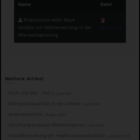
Name
Datei
Probiotische Hefe? Neue
Ansätze zur Hefeverwertung in der
Download
Mikroverkapselung
Weitere Artikel
Fisch und Bier - Teil 3
| Juni 2021
Mikroplastikpartikel in der Umwelt
| Juni 2020
Anaerobtechnik
| August 2020
Forschungsbrauerei Weihenstephan
| Juni 2020
Charakterisierung der Hopfenaromaextraktion
| August 2019