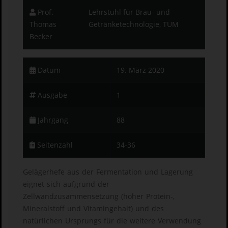
Prof.
Lehrstuhl für Brau- und
Thomas
Getränketechnologie, TUM
Becker
Datum
19. März 2020
Ausgabe
1
Jahrgang
88
Seitenzahl
34-36
Gelägerhefe aus der Fermentation und Lagerung
eignet sich aufgrund der
Zellwandzusammensetzung (hoher Protein-,
Mineralstoff und Vitamingehalt) und des
natürlichen Ursprungs für die weitere Verwendung