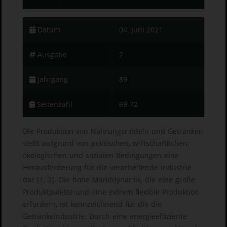
Datum
04. Juni 2021
Ausgabe
2
Jahrgang
89
Seitenzahl
69-72
Die Produktion von Nahrungsmitteln und Getränken
stellt aufgrund von politischen, wirtschaftlichen,
ökologischen und sozialen Bedingungen eine
Herausforderung für die verarbeitende Industrie
dar [1, 2]. Die hohe Marktdynamik, die eine große
Produktpalette und eine extrem flexible Produktion
erfordern, ist kennzeichnend für die die
Getränkeindustrie. Durch eine energieeffiziente