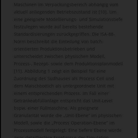
Maschinen im Verpackungsbereich abhängig vom
aktuell anliegenden Betriebszustand ist [10]. Um
eine geeignete Modellierungs- und Simulationstiefe
festzulegen wurde auf bereits bestehende
Standardisierungen zurückgegriffen. Die ISA-88-
Norm beschreibt die Einteilung von batch-
orientierten Produktionsbetrieben und
unterscheidet zwischen physischen Modell,
Prozess-, Rezept- sowie dem Produktionsplanmodell
[11]. Abbildung 1 zeigt ein Beispiel für eine
Zuordnung des Sudhauses als Process Cell und
dem Maischbottich als untergeordnete Unit mit
einem entsprechenden Prozess. Im Fall einer
Getränkeabfüllanlage entspricht das Unit-Level
bspw. einer Füllmaschine. Als geeignete
Granularität wurde die „Unit-Ebene“ im physischen
Modell, sowie die „Process Operation-Ebene“ im
Prozessmodell festgelegt. Eine tiefere Ebene würde
zwar detailliertere Ergebnisse der Simulation