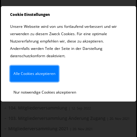
14. Weihenstephaner Praxisseminar in Bayreuth
| November
Cookie Einstellungen
2019
Unsere Webseite wird von uns fortlaufend verbessert und wir
Veranstaltungen
verwenden zu diesem Zweck Cookies. Für eine optimale
Nutzererfahrung empfehlen wir, diese zu akzeptieren.
108. Mitgliederversammlung
| 06. Jun 2026
Andernfalls werden Teile der Seite in der Darstellung
VeW-Tagung und Mitgliederversammlung
datenschutzkonform deaktiviert.
| 27. Jun 2025
107. Mitgliederversammlung
| 28. Jun 2025
Alle Cookies akzeptieren
106. Mitgliederversammlung in Hannover
| 03. Mai 2024
105. Mitgliederversammlung in Freising
| 17. Jun 2023
Nur notwendige Cookies akzeptieren
Brausymposium - 125 Jahre VeW
| 16. Jun 2023
104. Mitgliederversammlung
| 12. Sep 2022
103. Mitgliederversammlung Änderung Zugang
| 20. Nov 2021
Mitgliederversammlung 2021
| 20. Nov 2021