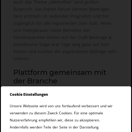
Auch das Thema „alkoholfrei“ fand großen
Zuspruch. Das Export Forum German Beverages
fand erstmals im laufenden Programm und frei
zugänglich für alle registrierten User statt. Heim-
und Hobbybrauer sowie Betreiber von
Kleinbrauereien kamen auf der Craft Beverage &
brau@home Stage drei Tage lang ganz auf ihre
Kosten und nutzten die angebotenen Beiträge sehr
intensiv.
Plattform gemeinsam mit
der Branche
weiterentwickeln
Cookie Einstellungen
Der erfolgreiche Start der myBeviale.com hat
Unsere Webseite wird von uns fortlaufend verbessert und wir
gezeigt, dass die NürnbergMesse auch online
verwenden zu diesem Zweck Cookies. Für eine optimale
Menschen vernetzen, Wissen vermitteln und
Nutzererfahrung empfehlen wir, diese zu akzeptieren.
Erlebnisse schaffen kann, so Dr. Michael Melcher,
Andernfalls werden Teile der Seite in der Darstellung
Executive Director Digital Products & Platforms bei