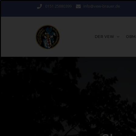
0151 25880399
info@vew-brauer.de
DER VEW
OBM