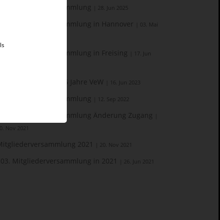
107. Mitgliederversammlung
| 28. Jun 2025
106. Mitgliederversammlung in Hannover
| 03. Mai
024
ls
105. Mitgliederversammlung in Freising
| 17. Jun
023
Brausymposium - 125 Jahre VeW
| 16. Jun 2023
104. Mitgliederversammlung
| 12. Sep 2022
103. Mitgliederversammlung Änderung Zugang
|
0. Nov 2021
Mitgliederversammlung 2021
| 20. Nov 2021
103. Mitgliederversammlung in 2021
| 26. Jun 2021