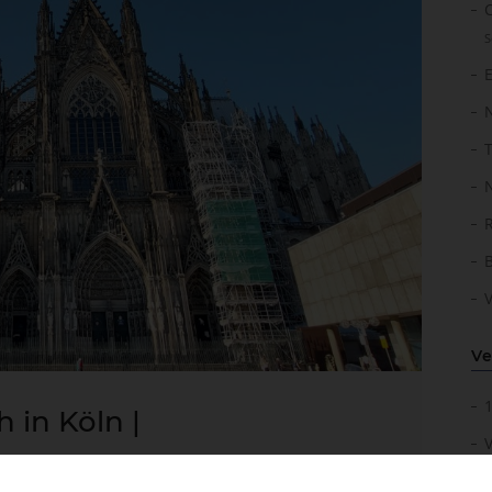
S
Ve
 in Köln |
ten
2