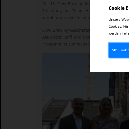
Die 13. Slow Brewing Mitgliederversammlu
Cookie E
Einladung der Cölner Hofbräu P. Josef Früh
werden, was die Teilnehmer sichtbar genos
Unsere Webs
Cookies. Für
Slow Brewing-Geschäftsführer Dr. August Gr
werden Teile
Alexander Rolff und dem Team um Marketin
Programm zusammengestellt, das keine Wün
Alle Cooki