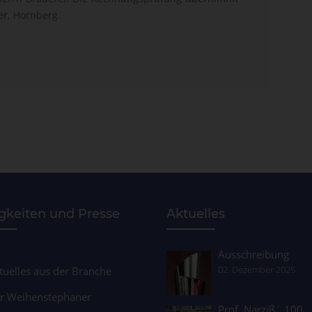
er, Hornberg.
gkeiten und Presse
Aktuelles
Ausschreibung
02. Dezember 2025
tuelles aus der Branche
r Weihenstephaner
Prof. Narziß´ 100.