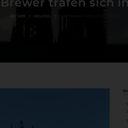
Brewer trafen sich i
Der VeW
Aktuelles
Slow Brewer trafen sich in Köln
We
W
2