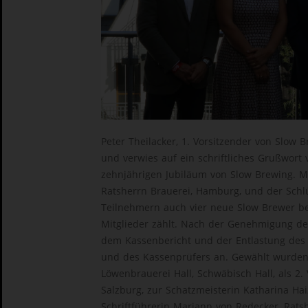
Peter Theilacker, 1. Vorsitzender von Slow 
und verwies auf ein schriftliches Grußwort
zehnjährigen Jubiläum von Slow Brewing. Mit
Ratsherrn Brauerei, Hamburg, und der Schlü
Teilnehmern auch vier neue Slow Brewer be
Mitglieder zählt. Nach der Genehmigung de
dem Kassenbericht und der Entlastung des
und des Kassenprüfers an. Gewählt wurden a
Löwenbrauerei Hall, Schwäbisch Hall, als 2. 
Salzburg, zur Schatzmeisterin Katharina H
Schriftführerin Mariann von Redecker, Rat