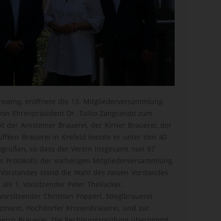
Brewing, eröffnete die 13. Mitgliederversammlung
 von Ehrenpräsident Dr. Tullio Zangrando zum
 der Arnsteiner Brauerei, der Kirner Brauerei, der
ffken Brauerei in Krefeld konnte er unter den 40
grüßen, so dass der Verein insgesamt nun 97
s Protokolls der vorherigen Mitgliederversammlung,
 Vorstandes stand die Wahl des neuen Vorstandes
ls 1. Vorsitzender Peter Theilacker,
Vorsitzender Christian Pöpperl, Stieglbrauerei
aizmann, Hochdorfer Kronenbrauerei, und zur
sherrn Brauerei. Die Rechnungsprüfung übernimmt