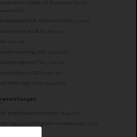
Corona-Krise schlägt auf Brauereien durch
|
eptember 2020
Ehrenmitglied Prof. Denk verstorben
| Juli 2023
Neue Leitung des BLQ
| April 2022
Test
| Mai 2019
Neujahrsempfang 2020
| Januar 2020
Rahmenprogramm Test
| Mai 2019
Brausymposium 2023
| März 2023
VeW-Preisträger 2019
| August 2019
ranstaltungen
108. Mitgliederversammlung
| 06. Jun 2026
VeW-Tagung und Mitgliederversammlung
| 27. Jun
025