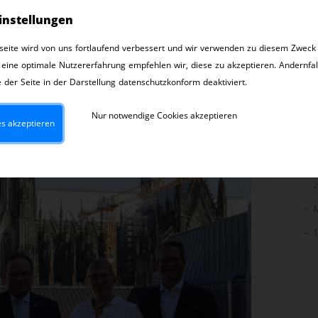
ng am 2. und 3. September 2021 konnte auf
instellungen
 KG in Köln als physische Veranstaltung abgehalten
sen.
eite wird von uns fortlaufend verbessert und wir verwenden zu diesem Zweck
2
 eine optimale Nutzererfahrung empfehlen wir, diese zu akzeptieren. Andernfal
esser hatte mit Unterstützung von Früh-Chef
 der Seite in der Darstellung datenschutzkonform deaktiviert.
g-Leiter Dirk Heisterkamp ein abwechslungsreiches
2
sche offenließ.
Nur notwendige Cookies akzeptieren
es akzeptieren
2