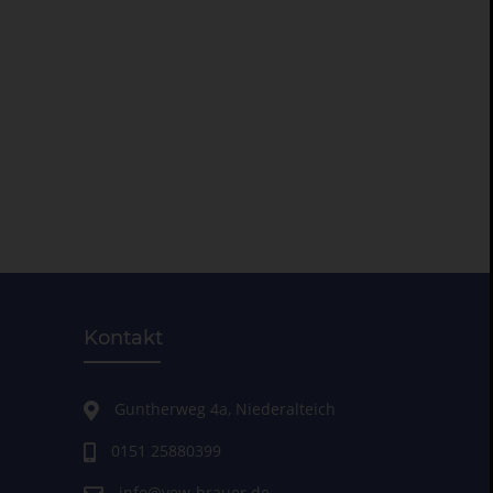
Kontakt
Guntherweg 4a, Niederalteich
0151 25880399
info@vew-brauer.de