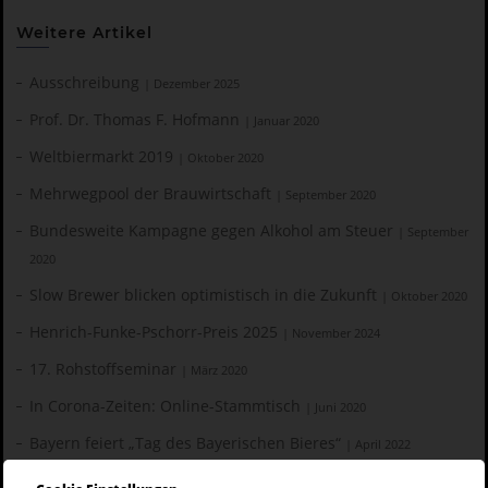
Weitere Artikel
Ausschreibung
| Dezember 2025
Prof. Dr. Thomas F. Hofmann
| Januar 2020
Weltbiermarkt 2019
| Oktober 2020
Mehrwegpool der Brauwirtschaft
| September 2020
Bundesweite Kampagne gegen Alkohol am Steuer
| September
2020
Slow Brewer blicken optimistisch in die Zukunft
| Oktober 2020
Henrich-Funke-Pschorr-Preis 2025
| November 2024
17. Rohstoffseminar
| März 2020
In Corona-Zeiten: Online-Stammtisch
| Juni 2020
Bayern feiert „Tag des Bayerischen Bieres“
| April 2022