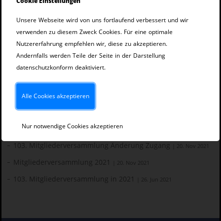
Cookie Einstellungen
Veranstaltungen
Unsere Webseite wird von uns fortlaufend verbessert und wir
108. Mitgliederversammlung
| 06. Jun 2026
verwenden zu diesem Zweck Cookies. Für eine optimale
Nutzererfahrung empfehlen wir, diese zu akzeptieren.
VeW-Tagung und Mitgliederversammlung
| 27. Jun 2025
Andernfalls werden Teile der Seite in der Darstellung
107. Mitgliederversammlung
| 28. Jun 2025
datenschutzkonform deaktiviert.
106. Mitgliederversammlung in Hannover
| 03. Mai 2024
105. Mitgliederversammlung in Freising
Alle Cookies akzeptieren
| 17. Jun 2023
Brausymposium - 125 Jahre VeW
| 16. Jun 2023
Nur notwendige Cookies akzeptieren
104. Mitgliederversammlung
| 12. Sep 2022
103. Mitgliederversammlung Änderung Zugang
| 20. Nov 2021
Mitgliederversammlung 2021
| 20. Nov 2021
103. Mitgliederversammlung in 2021
| 26. Jun 2021