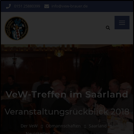
0151 25880399
info@vew-brauer.de
VeW-Treffen im Saarland
Veranstaltungsrückblick 2018
Der VeW
Obmannschaften
Saarland
Neuigkeiten
VeW-Treffen im Saarland