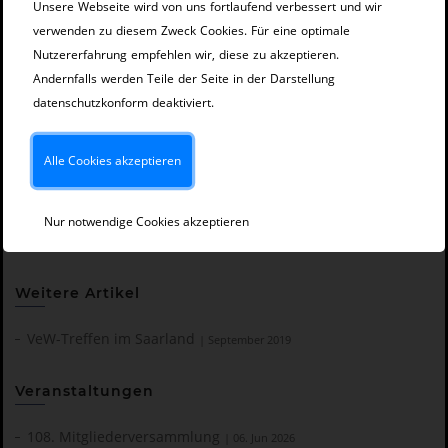
Unsere Webseite wird von uns fortlaufend verbessert und wir
Pflanzenschutzmittel in der Praxis ein.
verwenden zu diesem Zweck Cookies. Für eine optimale
Der Tag klang bei einem gemeinsamen Abendessen,
Nutzererfahrung empfehlen wir, diese zu akzeptieren.
dem ein oder anderen Bier der Saarfürst Brauerei
Andernfalls werden Teile der Seite in der Darstellung
und vielen interessanten Gesprächen aus. An
datenschutzkonform deaktiviert.
dieser Stelle nochmals herzlichen Dank an
Windfried Manke für den Vortrag und an Avangard
Alle Cookies akzeptieren
Malz für die Übernahme des Abendessens.
J. Haas
Nur notwendige Cookies akzeptieren
Weitere Artikel
VeW-Treffen im Saarland
| September 2019
Veranstaltungen
108. Mitgliederversammlung
| 06. Jun 2026