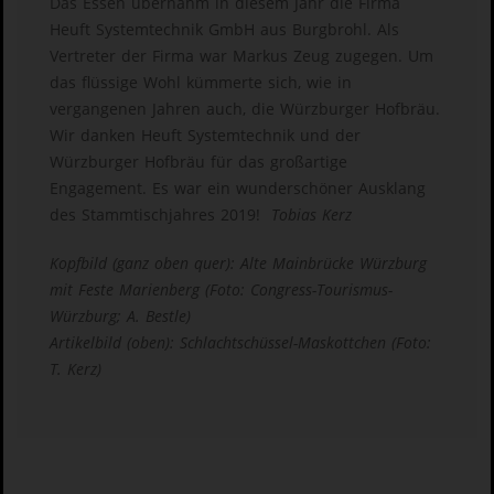
Das Essen übernahm in diesem Jahr die Firma
Heuft Systemtechnik GmbH aus Burgbrohl. Als
Vertreter der Firma war Markus Zeug zugegen. Um
das flüssige Wohl kümmerte sich, wie in
vergangenen Jahren auch, die Würzburger Hofbräu.
Wir danken Heuft Systemtechnik und der
Würzburger Hofbräu für das großartige
Engagement. Es war ein wunderschöner Ausklang
des Stammtischjahres 2019!
Tobias Kerz
Kopfbild (ganz oben quer): Alte Mainbrücke Würzburg
mit Feste Marienberg (Foto: Congress-Tourismus-
Würzburg; A. Bestle)
Artikelbild (oben): Schlachtschüssel-Maskottchen (Foto:
T. Kerz)